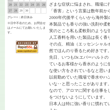
ざまな症状に悩まされ、職場に
20
21
22
23
24
25
26
「香害」という言葉は数年前か
27
28
29
30
2000年代後半くらいから海外
グレー
■
：終日休み
※日中不在のため、お問合せ
本製品でも香りの強い洗剤や柔
はメールにてお願いいたしま
実のところ私も柔軟剤のような
す。
人工香料を用いた製品は長く香
その点、精油（エッセンシャル
然でほんのり香るため好きです
先日、いつもDr.エバーハルトの
ているお客様から香水のように
な使い方をされているなと思い
以前勤めていた職場で香水やハ
いな‥と思ったことがあります
なので、アロマに関する仕事を
をつけないようにしています。
日本人は特に強い香りに慣れて