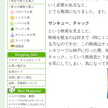
●
気分で香りを選ぶ
いく必要があるなと。
●
香りの種類で選ぶ
とても勉強になりました。また
フローラル系
シトラス系
サンキュー、チャック
ハーバル系
ウッディ系
という映画を見ました。
オリエンタル系
映画を観るのは好きで（特にミ
スパイス系
る方なのですが、この映画はチ
樹脂系
シネリーブル神戸に行った際、
チャック』っていう映画見た？
アロマ・タイムのトップ
を耳にしてしまい、気になって
お買い物方法
会員ガイド
法律に基づく表記
送料・手数料について
メルマガ登録・解除
●
ショップのお知らせやメディカ
ルマロマの情報などをお送りさせ