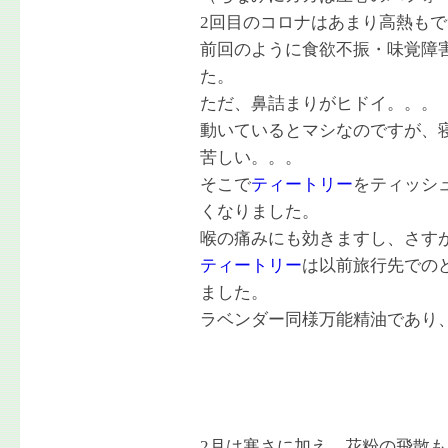
2回目のコロナはあまり高熱も
前回のように食欲不振・味覚障
た。
ただ、鼻詰まりがヒドイ。。。
動いているとマシなのですが、
苦しい。。。
そこで
ティートリー
をティッシ
くなりました。
喉の痛みにも効きますし、さす
ティートリー
は以前旅行先での
ました。
ラベンダー同様万能精油であり
2月は寒さに加え、花粉の飛散