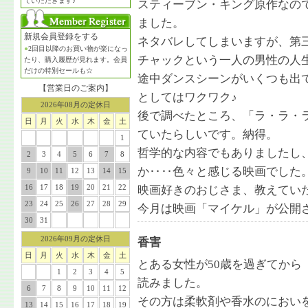
ていただきます♪
スティーブン・キング原作なの
ました。
新規会員登録をする
ネタバレしてしまいますが、第
●
2回目以降のお買い物が楽になっ
チャックという一人の男性の人
たり、購入履歴が見れます。会員
だけの特別セールも☆
途中ダンスシーンがいくつも出
【営業日のご案内】
としてはワクワク♪
2026年08月の定休日
後で調べたところ、「ラ・ラ・
日
月
火
水
木
金
土
ていたらしいです。納得。
1
哲学的な内容でもありましたし
2
3
4
5
6
7
8
か‥‥色々と感じる映画でした
9
10
11
12
13
14
15
16
17
18
19
20
21
22
映画好きのおじさま、教えてい
23
24
25
26
27
28
29
今月は映画「マイケル」が公開
30
31
2026年09月の定休日
香害
日
月
火
水
木
金
土
とある女性が50歳を過ぎてか
1
2
3
4
5
読みました。
6
7
8
9
10
11
12
その方は柔軟剤や香水のにおい
13
14
15
16
17
18
19