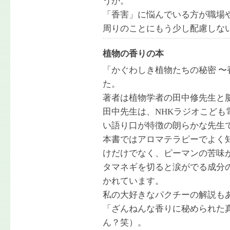
うか。
「香害」に悩んでいる方が職場
周りのことにもう少し配慮しな
植物の香りの本
「かぐわしき植物たちの秘密 
た。
著者は植物学者の田中修先生と
田中先生は、NHKラジオこど
い語り口が特徴の朗らかな先生
本書ではアロマテラピーでよく
けだけでなく、ピーマンの苦味
タマネギを切ると涙がでる成分
かれています。
私の大好きなパクチーの解説も
「ざんねんな香りに秘められた
ん？笑）。