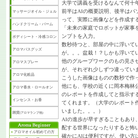
大学で講義を受けるなんて何十
前半はAIの概要説明、後半はパソコン
マッサージオイル・ジェル
って、実際に画像などを作成す
ハンドクリーム・バーム
「未来の家庭でロボットが家事
ンプトを入力。
ボディシート・冷感コロン
数秒待つと、部屋の中に浮いて
アロマバスグッズ
が。。。盆栽！？しかも浮いて
他のグループワークのもの見さ
アロマスプレー
が、それぞれ少しずつ違ってい
アロマ化粧品
こうした画像はものの数秒で作
他にも、学校の近くに岡本梅林
アロマ香水・ロールオン
のレポートを作成してと指示する
インセンス・お香
てくれます。（大学のレポート
いました。。。）
雑貨
(アロマランプ他)
AIの進歩が早すぎることもあ
配する世界になったりすると怖
●
アロマオイル初めての方
確かにAIは便利ですが、使い