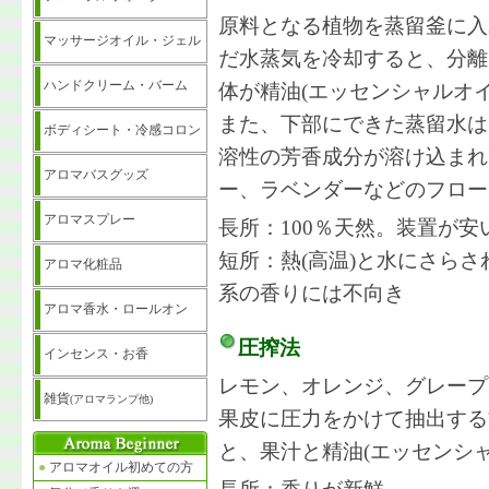
原料となる植物を蒸留釜に入
マッサージオイル・ジェル
だ水蒸気を冷却すると、分離
ハンドクリーム・バーム
体が精油(エッセンシャルオ
また、下部にできた蒸留水は
ボディシート・冷感コロン
溶性の芳香成分が溶け込まれ
アロマバスグッズ
ー、ラベンダーなどのフロー
アロマスプレー
長所：100％天然。装置が安
短所：熱(高温)と水にさら
アロマ化粧品
系の香りには不向き
アロマ香水・ロールオン
圧搾法
インセンス・お香
レモン、オレンジ、グレープ
雑貨
(アロマランプ他)
果皮に圧力をかけて抽出する
と、果汁と精油(エッセンシ
●
アロマオイル初めての方