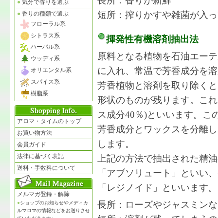
長所：香りが新鮮
●
気分で香りを選ぶ
短所：搾りかすや雑菌が入っ
●
香りの種類で選ぶ
フローラル系
シトラス系
揮発性有機溶剤抽出法
ハーバル系
原料となる植物を石油エーテ
ウッディ系
に入れ、常温で芳香成分を溶
オリエンタル系
スパイス系
芳香植物と溶剤を取り除くと
樹脂系
形状のものが残ります。これ
ス成分40％)といいます。
アロマ・タイムのトップ
芳香成分とワックスを分離し
お買い物方法
します。
会員ガイド
法律に基づく表記
上記の方法で抽出された精油
送料・手数料について
「アブソリュート」といい、
「レジノイド」といいます。
メルマガ登録・解除
長所：ローズやジャスミンな
●
ショップのお知らせやメディカ
ルマロマの情報などをお送りさせ