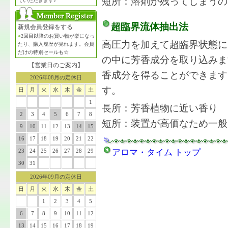
短所：溶剤が残ってしまうの
ていただきます♪
超臨界流体抽出法
新規会員登録をする
●
2回目以降のお買い物が楽になっ
高圧力を加えて超臨界状態に
たり、購入履歴が見れます。会員
だけの特別セールも☆
の中に芳香成分を取り込みま
【営業日のご案内】
香成分を得ることができます
2026年08月の定休日
す。
日
月
火
水
木
金
土
1
長所：芳香植物に近い香り
2
3
4
5
6
7
8
短所：装置が高価なため一般
9
10
11
12
13
14
15
16
17
18
19
20
21
22
23
24
25
26
27
28
29
アロマ・タイム トップ
30
31
2026年09月の定休日
日
月
火
水
木
金
土
1
2
3
4
5
6
7
8
9
10
11
12
13
14
15
16
17
18
19