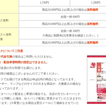
1,550円
1,280円
商品10,000円
以上お買上げの場合は
送料無料
全国一律 600円
ク送料
商品10,000円
以上お買上げの場合は
送料無料
全国一律 200円
スト送料
※商品に制限有(注意事項を確認ください。)
達
商品10,000円
以上お買上げの場合は
送料無料
ックについてご注意
が
代金引換
の場合はご利用いただけません。
日・配送希望時間の指定はできません。
に配送員の方が対面でお届けします。
破損等の補償はございませんのでご了承ください。
パックでお届けできる商品は4Kg以内の商品となっております。
ーザー、ランプなどのサイズの大きな商品や、大量購入の場合な
なっております。）
がレターパック配送をご希望の場合でも、当店の方でレターパック
いと判断した場合、ゆうパック配送に変更させていただきますの
います。(※変更になる場合は受注メールにて連絡をさせていた