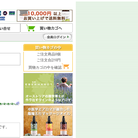
ご注文商品0個
ご注文合計0円
買物カゴの中を確認
。
です。