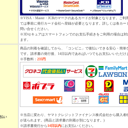
※VISA・Master・JCBのマークのあるカードが対象となります。ご
ては事前に発行カード会社へ登録が必要となります。詳しくは各カー
問い合せください。
※3Dセキュアはスマートフォンでのお支払手続きをご利用の場合は対
ます。
商品の到着を確認してから、「コンビニ」で後払いできる安心・簡単
です。請求書の発行後、14日以内であればいつでもお支払いいただけ
※手数料：
235円
※当店に変わり、ヤマトクレジットファイナンス株式会社から購入者
払い
が送られます。(商品と請求書の到着が別になります。)
※請求書発行から
14日以内
にお支払いください。