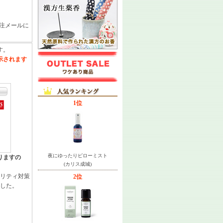
注メールに
す。
示されます
1位
夜にゆったりピローミスト
りますの
(カリス成城)
ュリティ対策
2位
ました。