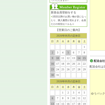
ていただきます♪
新規会員登録をする
●
2回目以降のお買い物が楽になっ
たり、購入履歴が見れます。会員
だけの特別セールも☆
【営業日のご案内】
2026年08月の定休日
日
月
火
水
木
金
土
1
2
3
4
5
6
7
8
9
10
11
12
13
14
15
配送会社
16
17
18
19
20
21
22
配送会社は
23
24
25
26
27
28
29
30
31
2026年09月の定休日
日
月
火
水
木
金
土
1
2
3
4
5
ゆうパック
6
7
8
9
10
11
12
13
14
15
16
17
18
19