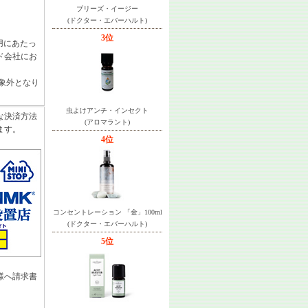
ブリーズ・イージー
(ドクター・エバーハルト)
3位
利用にあたっ
ド会社にお
象外となり
虫よけアンチ・インセクト
な決済方法
(アロマラント)
ます。
4位
コンセントレーション 「金」100ml
(ドクター・エバーハルト)
5位
様へ請求書