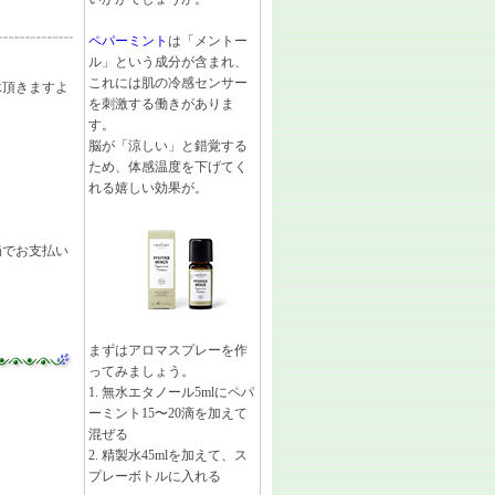
ペパーミント
は「メントー
ル」という成分が含まれ、
これには肌の冷感センサー
承頂きますよ
を刺激する働きがありま
す。
脳が「涼しい」と錯覚する
ため、体感温度を下げてく
れる嬉しい効果が。
局でお支払い
まずはアロマスプレーを作
ってみましょう。
1. 無水エタノール5mlにペパ
ーミント15〜20滴を加えて
混ぜる
2. 精製水45mlを加えて、ス
プレーボトルに入れる