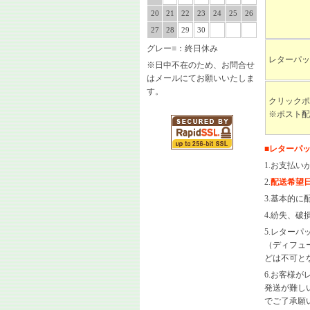
20
21
22
23
24
25
26
27
28
29
30
グレー
■
：終日休み
レターパッ
※日中不在のため、お問合せ
はメールにてお願いいたしま
す。
クリックポ
※ポスト配
■
レターパ
1.お支払い
2.
配送希望
3.基本的
4.紛失、
5.レター
（ディフュ
どは不可と
6.お客様
発送が難し
でご了承願