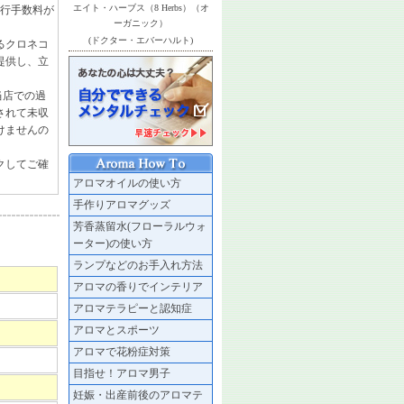
エイト・ハーブス（8 Herbs）（オ
発行手数料が
ーガニック）
(ドクター・エバーハルト)
るクロネコ
提供し、立
当店での過
されて未収
けませんの
クしてご確
アロマオイルの使い方
手作りアロマグッズ
芳香蒸留水(フローラルウォ
ーター)の使い方
ランプなどのお手入れ方法
アロマの香りでインテリア
アロマテラピーと認知症
アロマとスポーツ
アロマで花粉症対策
目指せ！アロマ男子
妊娠・出産前後のアロマテ