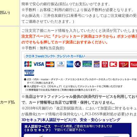
簡単で安心の銀行振込(前払い)でお支払いができます。
※手数料：お客様ご利用の銀行により振込手数料が必要となります。
前払い)
※お振込先：三井住友銀行(口座番号につきましてはご注文確定後の受
てご連絡させていただきます。)
ご注文完了後にカード情報を入力していただくと決済が完了いたしま
注文完了ページに『クレジットカード決済はコチラから』ボタンが表
のでそちらを押してカード決済におすすみください。
※手数料：無料(当店負担)
※
当店はヤマトフィナンシャル提供の決済代行サービスを利用してお
カード払
で、カード情報等は当店では管理・保持しておりません。
※2018年6月施行の「改正割賦販売法」において加盟店に対するセキ
が義務化(カード情報の非保持化ないしPCI-DSS準拠対処が必要)され
3Dセキュア(本人認証サービス)で、安全・安心ショッピング