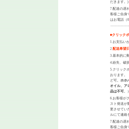
だきます。)
7.配達の
客様ご自身
はお電話（01
■
クリック
1.お支払い
2.
配送希望
3.基本的
4.紛失、
5.クリック
おります。
ど可。
ホホ
オイル、ア
品は不可
。
6.お客様
スト発送が
更させてい
ルにて連絡
7.配達の
客様ご自身