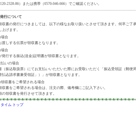
20-2328-86）または携帯（0570-046-666）でご確認ください。
発行について
領収書の発行につきましては、以下の様なお取り扱いとさせて頂きます。何卒ご了
し上げます。
の場合
お渡しする伝票が領収書となります。
の場合
が発行する振込(送金)証明書が領収書となります。
後払いの場合
書（振込取扱票）にてお支払いいただいた際にお受取いただく「振込受領証（郵便
替払込請求書兼受領証」）」が領収書となります。
行の領収書をご希望される場合
領収書をご希望される場合は、注文の際、備考欄にご記入下さい。
額の領収書を発行させて頂きます。
タイム トップ