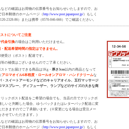
遅れなどの確認はお荷物の伝票番号をお知らせいたしますので、お
で日本郵便のホームページ（
http://www.post.japanpost.jp/
）もしく
20-2328-86）または携帯（0570-046-666）でご確認ください。
ポストについてご注意
が
代金引換
の場合はご利用いただけません。
日・配送希望時間の指定はできません。
に郵便受け（ポスト）配達です。
破損等の補償はございませんのでご了承ください。
ポストでお届けできる商品は1Kg・
厚さ3cm
以内の商品となって
（
アロマオイル6本程度・ロールオンアロマ・ハンドクリーム
な
バ・スイートアーモンドなどのキャリアオイル、五行マッサージ
ロマスプレー、ディフューザー、ランプなどのサイズの大きな商
）
がクリックポスト配送をご希望の場合でも、当店の方でクリックポ
難しいと判断した場合、ゆうパックまたはレターパック配送に変
ただきますのでご了承願います。(※変更になる場合は受注メー
をさせていただきます。)
遅れなどの確認はお荷物の伝票番号をお知らせいたしますので、お
で日本郵便のホームページ（
http://www.post.japanpost.jp/
）もしく