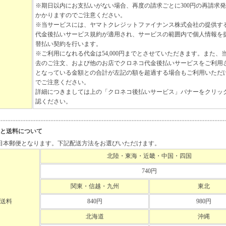
※期日以内にお支払いがない場合、再度の請求ごとに300円の再請求
かかりますのでご注意ください。
※当サービスには、ヤマトクレジットファイナンス株式会社の提供す
代金後払いサービス規約が適用され、サービスの範囲内で個人情報を
替払い契約を行います。
※ご利用になれる代金は54,000円までとさせていただきます。また、
去のご注文、および他のお店でクロネコ代金後払いサービスをご利用
となっている金額との合計が左記の額を超過する場合もご利用いただ
でご注意ください。
詳細につきましては上の「クロネコ後払いサービス」バナーをクリッ
認ください。
と送料について
日本郵便となります。下記配送方法をお選びいただけます。
北陸・東海・近畿・中国・四国
740円
関東・信越・九州
東北
送料
840円
980円
北海道
沖縄