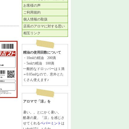
お客様の声
ご利用規約
個人情報の取扱
店長のアロマに対する思い
相互リンク
精油の使用回数について
・10mlの精油 200滴
・5mlの精油 100滴
一般的なドロッパーは１滴
＝0.05mlなので、意外とた
くさん使えます♪
アロマで「涼」を
暑い。。とにかく暑い。
酷暑の夏、「涼」を感じさ
せてくれる
ペパーミント
は
いかがでしょうか。