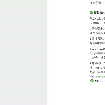
はお電話（01
領収書の
商品代金の
うお願い申
1.代金引換
郵便局員が
2.銀行振込
各金融機関
3.コンビニ
指定の請求
の場合「振
4.弊社発
弊社発行の
商品代金金
アロマ・