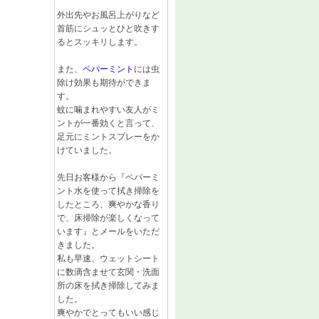
外出先やお風呂上がりなど
首筋にシュッとひと吹きす
るとスッキリします。
また、
ペパーミント
には虫
除け効果も期待ができま
す。
蚊に噛まれやすい友人がミ
ントが一番効くと言って、
足元にミントスプレーをか
けていました。
先日お客様から『ペパーミ
ント水を使って拭き掃除を
したところ、爽やかな香り
で、床掃除が楽しくなって
います』とメールをいただ
きました。
私も早速、ウェットシート
に数滴含ませて玄関・洗面
所の床を拭き掃除してみま
した。
爽やかでとってもいい感じ