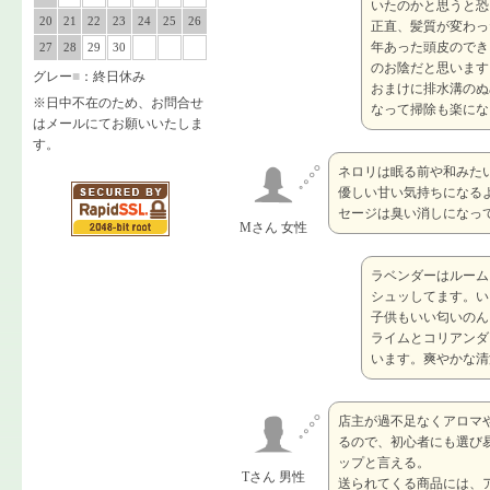
いたのかと思うと恐
20
21
22
23
24
25
26
正直、髪質が変わっ
年あった頭皮のでき
27
28
29
30
のお陰だと思います
グレー
■
：終日休み
おまけに排水溝のぬ
※日中不在のため、お問合せ
なって掃除も楽にな
はメールにてお願いいたしま
す。
ネロリは眠る前や和みた
優しい甘い気持ちになる
セージは臭い消しになっ
Mさん 女性
ラベンダーはルーム
シュッしてます。い
子供もいい匂いのん
ライムとコリアンダ
います。爽やかな清
店主が過不足なくアロマ
るので、初心者にも選び
ップと言える。
Tさん 男性
送られてくる商品には、