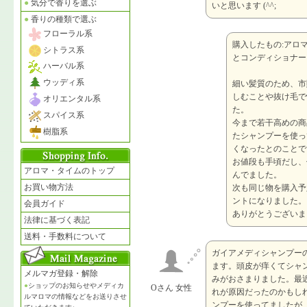
●
気分で香りを選ぶ
いと思います (^^;
●
香りの種類で選ぶ
フローラル系
購入したもの:アロ
シトラス系
とコンディショナー
ハーバル系
ウッディ系
細い髪質のため、市
しむことや抜け毛で
オリエンタル系
た。
スパイス系
今まで若干高めの商
樹脂系
たシャンプーを使っ
くなったとのことで
お値段も手頃だし、
アロマ・タイムのトップ
んでました。
お買い物方法
次も同じ物を購入予
ントになりました。
会員ガイド
ありがとうございま
法律に基づく表記
送料・手数料について
ガイアメディシャンプー
ます。頭皮が痒くてシャ
メルマガ登録・解除
みがおさまりました。最
●
ショップのお知らせやメディカ
Oさん 女性
れが原因だったのかもし
ルマロマの情報などをお送りさせ
ンプーを使ってましたが