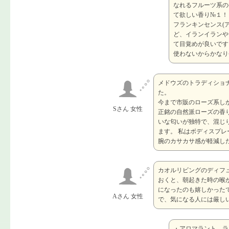
なれるフルーツ系の
て欲しい香り№１！
フランキンセンス(
ど、イランイランや
て目覚めが良いです
使わないからかなり
メドウズのトラディショ
た。
今まで市販のローズ系し
Sさん 女性
正銘の自然派ローズの香
いな匂いが独特で、混じ
ます。 私はボディスプ
腕のカサカサ感が軽減し
カオルリビングのディフ
おくと、朝起きた時の喉
になったのも嬉しかった
Aさん 女性
で、気になる人には厳し
・アロマラント ラ