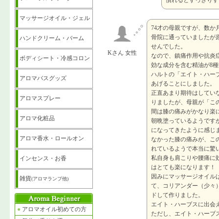
慣れるとすっきりす
マッサージオイル・ジェル
74才の母親ですが、数か
骨院に通っていましたが
ハンドクリーム・バーム
せんでした。
Kさん 女性
なので、鎮痛作用や抗炎
ボディシート・冷感コロン
効な成分を含む精油が8
ハルトの「エイト・ハー
アロマバスグッズ
あげることにしました。
正直あまり期待はしてい
アロマスプレー
りましたが、母親が「こ
間は膝の痛みがかなり楽
アロマ化粧品
朝晩塗っているようです
になってきたように感じ
アロマ香水・ロールオン
なかった膝の痛みが、こ
れているようで本当に驚
私自身も肩こりや腰痛に
インセンス・お香
はとても楽になります！
因みにマッサージオイル
雑貨
(アロマランプ他)
て、コリアンダー（少々
ドして作りました。
エイト・ハーブスに出会
●
アロマオイル初めての方
ただし、エイト・ハーブ