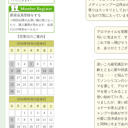
ていただきます♪
メディシャンプーは痒み
香りはスッキリとしてお
新規会員登録をする
なるので気に入っていま
●
2回目以降のお買い物が楽になっ
たり、購入履歴が見れます。会員
だけの特別セールも☆
アロマオイルを実際
【営業日のご案内】
匂いに包まれて、す
これで吹っ飛びそう
2026年08月の定休日
き、ありがとうござ
日
月
火
水
木
金
土
1
2
3
4
5
6
7
8
若いころ縮毛矯正や
齢とともに髪や頭皮
9
10
11
12
13
14
15
では・・・と悩んで
16
17
18
19
20
21
22
でノンシリコンのシ
23
24
25
26
27
28
29
マを通して、アロマ
サを使ってみること
30
31
使い始めて3ヶ月。
2026年09月の定休日
りましたが、使い続
日
月
火
水
木
金
土
ョナーを使えば全く
1
2
3
4
5
ャンプー自体がサラ
や髪に洗浄成分がま
6
7
8
9
10
11
12
と同時に今まであの
13
14
15
16
17
18
19