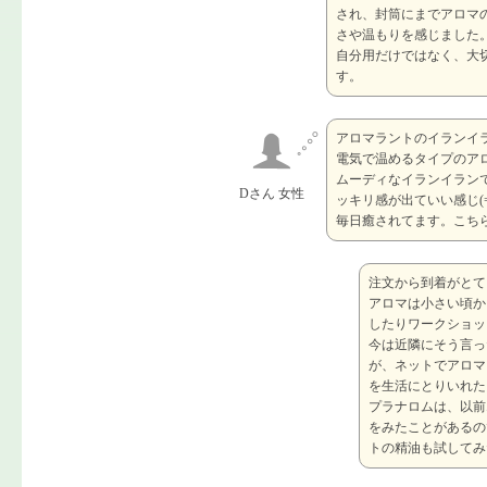
され、封筒にまでアロマ
さや温もりを感じました
自分用だけではなく、大
す。
アロマラントのイランイ
電気で温めるタイプのア
ムーディなイランイラン
Dさん 女性
ッキリ感が出ていい感じ(=
毎日癒されてます。こち
注文から到着がとて
アロマは小さい頃か
したりワークショッ
今は近隣にそう言っ
が、ネットでアロマ
を生活にとりいれた
プラナロムは、以前
をみたことがあるの
トの精油も試してみ