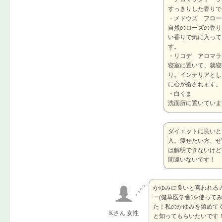
すっきりした香りで
・メドウズ フロー
自然のローズの香り
い香りで気に入って
す。
・リコデ アロマラン
寝室に置いて、就寝
り。インテリアとし
に心が癒されます。
・白くま
洗面所に置いていま
ダイエットに良いと
入。痩せたい方、ぜ
は解明できないけど
間違いないです！
かゆみに良いと言われる
ー(健草医学舎)を使って
た！私のかゆみを鎮めて
Kさん 女性
と知ってもらいたいです