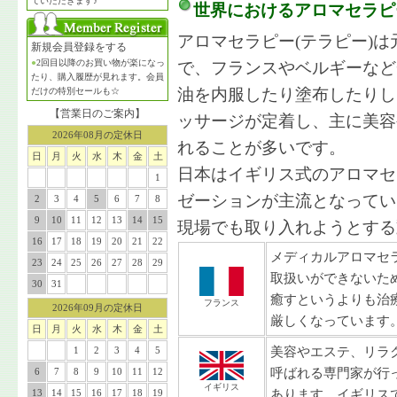
ていただきます♪
世界におけるアロマセラピ
アロマセラピー(テラピー)
新規会員登録をする
●
2回目以降のお買い物が楽になっ
で、フランスやベルギーなど
たり、購入履歴が見れます。会員
油を内服したり塗布したりし
だけの特別セールも☆
【営業日のご案内】
ッサージが定着し、主に美容
2026年08月の定休日
れることが多いです。
日
月
火
水
木
金
土
日本はイギリス式のアロマセ
1
ゼーションが主流となってい
2
3
4
5
6
7
8
9
10
11
12
13
14
15
現場でも取り入れようとする
16
17
18
19
20
21
22
メディカルアロマセ
23
24
25
26
27
28
29
取扱いができないた
30
31
癒すというよりも治
フランス
2026年09月の定休日
厳しくなっています
日
月
火
水
木
金
土
美容やエステ、リラ
1
2
3
4
5
呼ばれる専門家が行
6
7
8
9
10
11
12
イギリス
あります。イギリス
13
14
15
16
17
18
19