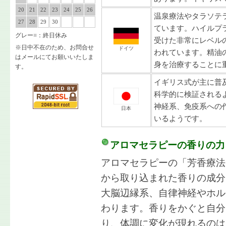
20
21
22
23
24
25
26
温泉療法やタラソテ
27
28
29
30
ています。ハイルプ
グレー
■
：終日休み
受けた非常にレベル
※日中不在のため、お問合せ
ドイツ
われています。精油
はメールにてお願いいたしま
身を治療することに
す。
イギリス式が主に普
科学的に検証される
神経系、免疫系への
日本
いるようです。
アロマセラピーの香りの力
アロマセラピーの「芳香療法
から取り込まれた香りの成分
大脳辺縁系、自律神経やホル
わります。香りをかぐと自分
り、体調に変化が現れるのは