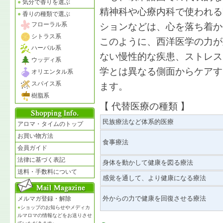
●
気分で香りを選ぶ
精神科や心療内科で使われる
●
香りの種類で選ぶ
フローラル系
ションなどは、心を落ち着か
シトラス系
このように、西洋医学の力が
ハーバル系
ない慢性的な疾患、ストレス
ウッディ系
学とは異なる側面からケアす
オリエンタル系
スパイス系
ます。
樹脂系
【 代替医療の種類 】
民族療法など体系的医療
アロマ・タイムのトップ
お買い物方法
食事療法
会員ガイド
法律に基づく表記
身体を動かして健康を図る療法
送料・手数料について
感覚を通して、より健康になる療法
外からの力で健康を回復させる療法
メルマガ登録・解除
●
ショップのお知らせやメディカ
ルマロマの情報などをお送りさせ