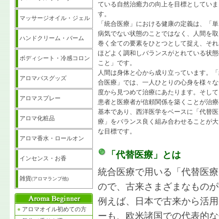
ている自然治癒力の向上を目標としていま
す。
マッサージオイル・ジェル
「統合医療」における健康の定義は、「単
病気でない状態のことではなく、人間を取
ハンドクリーム・バーム
巻く全ての要素をひとつとして捉え、それ
ほどよく調和しバランスがとれている状態
ボディシート・冷感コロン
こと」です。
人間は身体と心から成り立っています。「
アロマバスグッズ
合医療」では、一人ひとりの心身を様々な
度から見つめて治療にあたります。そして
アロマスプレー
患者と医療者が信頼関係を築くことが治療
基本であり、西洋医学をベースに「代替医
アロマ化粧品
療」をバランス良く組み合わせることが大
な目標です。
アロマ香水・ロールオン
「代替医療」とは
インセンス・お香
統合医療で用いる「代替医療
雑貨
(アロマランプ他)
ので、古来さまざまなものが
例えば、日本で古来から活用
●
アロマオイル初めての方
ーも、欧米諸国での代表的な