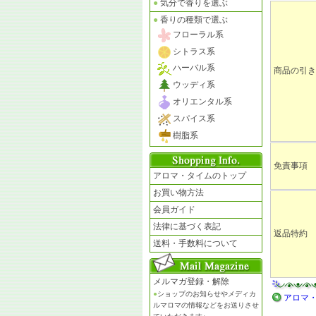
●
気分で香りを選ぶ
●
香りの種類で選ぶ
フローラル系
シトラス系
ハーバル系
商品の引き
ウッディ系
オリエンタル系
スパイス系
樹脂系
免責事項
アロマ・タイムのトップ
お買い物方法
会員ガイド
法律に基づく表記
返品特約
送料・手数料について
メルマガ登録・解除
●
ショップのお知らせやメディカ
アロマ・
ルマロマの情報などをお送りさせ