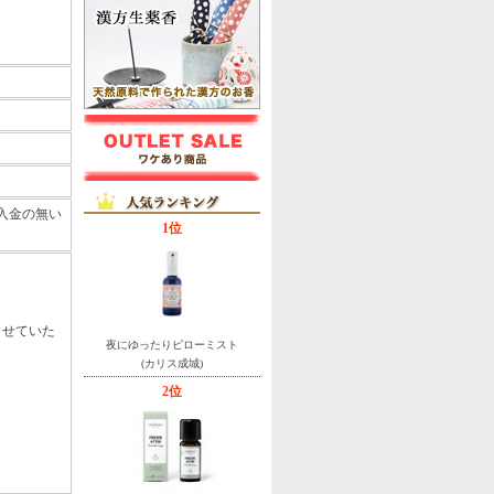
入金の無い
1位
させていた
夜にゆったりピローミスト
(カリス成城)
2位