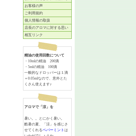
お客様の声
ご利用規約
個人情報の取扱
店長のアロマに対する思い
相互リンク
精油の使用回数について
・10mlの精油 200滴
・5mlの精油 100滴
一般的なドロッパーは１滴
＝0.05mlなので、意外とた
くさん使えます♪
アロマで「涼」を
暑い。。とにかく暑い。
酷暑の夏、「涼」を感じさ
せてくれる
ペパーミント
は
いかがでしょうか。