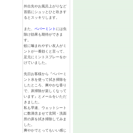
外出先やお風呂上がりなど
首筋にシュッとひと吹きす
るとスッキリします。
また、
ペパーミント
には虫
除け効果も期待ができま
す。
蚊に噛まれやすい友人がミ
ントが一番効くと言って、
足元にミントスプレーをか
けていました。
先日お客様から『ペパーミ
ント水を使って拭き掃除を
したところ、爽やかな香り
で、床掃除が楽しくなって
います』とメールをいただ
きました。
私も早速、ウェットシート
に数滴含ませて玄関・洗面
所の床を拭き掃除してみま
した。
爽やかでとってもいい感じ