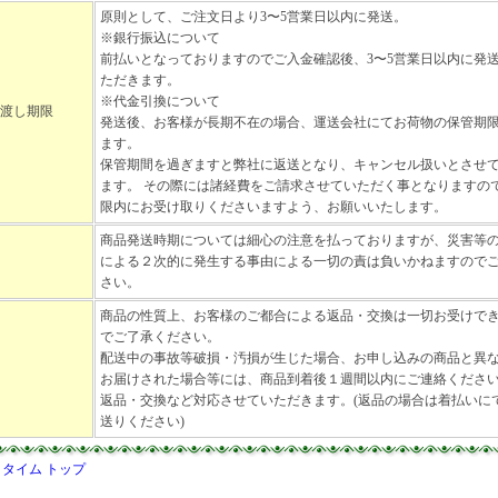
原則として、ご注文日より3〜5営業日以内に発送。
※銀行振込について
前払いとなっておりますのでご入金確認後、3〜5営業日以内に発
ただきます。
※代金引換について
渡し期限
発送後、お客様が長期不在の場合、運送会社にてお荷物の保管期
ます。
保管期間を過ぎますと弊社に返送となり、キャンセル扱いとさせ
ます。 その際には諸経費をご請求させていただく事となりますの
限内にお受け取りくださいますよう、お願いいたします。
商品発送時期については細心の注意を払っておりますが、災害等
による２次的に発生する事由による一切の責は負いかねますので
さい。
商品の性質上、お客様のご都合による返品・交換は一切お受けで
でご了承ください。
配送中の事故等破損・汚損が生じた場合、お申し込みの商品と異
お届けされた場合等には、商品到着後１週間以内にご連絡くださ
返品・交換など対応させていただきます。(返品の場合は着払いに
送りください)
タイム トップ