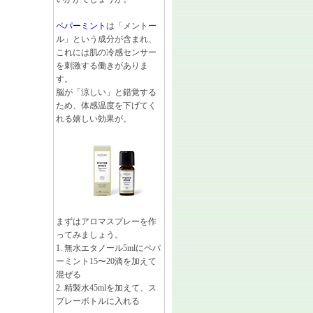
ペパーミント
は「メントー
ル」という成分が含まれ、
これには肌の冷感センサー
を刺激する働きがありま
す。
脳が「涼しい」と錯覚する
ため、体感温度を下げてく
れる嬉しい効果が。
まずはアロマスプレーを作
ってみましょう。
1. 無水エタノール5mlにペパ
ーミント15〜20滴を加えて
混ぜる
2. 精製水45mlを加えて、ス
プレーボトルに入れる