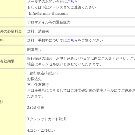
メールでのお問い合せは
こちら
もしくは下記アドレスまでご連絡ください
アロマオイル等の通信販売
外の必要料金
送料、消費税
料
送料、手数料については
こちら
をご覧ください
制限無し
銀行振込の場合、お申し込みより7日間以内にご入金ください。ご
有効期限
場合はキャンセル扱いとさせていただきます。
1.銀行振込(前払い)
お振込先
三井住友銀行
※口座番号につきましてはご注文確定後の受注メールにてご連絡
だきます。
法
2.代金引換
3.クレジットカード決済
4.コンビニ後払い