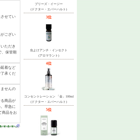
ブリーズ・イージー
(ドクター・エバーハルト)
送させてい
3位
限がござい
ていただき
虫よけアンチ・インセクト
で、保管期
(アロマラント)
4位
の延着など
ご了承くだ
きませんの
コンセントレーション 「金」100ml
なる商品が
(ドクター・エバーハルト)
い。早急に
5位
て商品をお