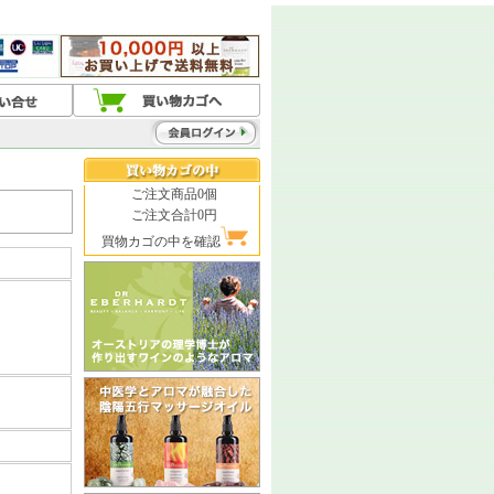
ご注文商品0個
ご注文合計0円
買物カゴの中を確認