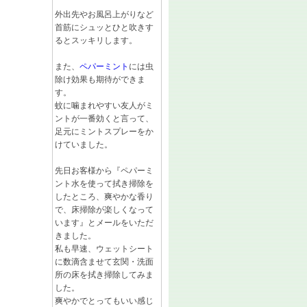
外出先やお風呂上がりなど
首筋にシュッとひと吹きす
るとスッキリします。
また、
ペパーミント
には虫
除け効果も期待ができま
す。
蚊に噛まれやすい友人がミ
ントが一番効くと言って、
足元にミントスプレーをか
けていました。
先日お客様から『ペパーミ
ント水を使って拭き掃除を
したところ、爽やかな香り
で、床掃除が楽しくなって
います』とメールをいただ
きました。
私も早速、ウェットシート
に数滴含ませて玄関・洗面
所の床を拭き掃除してみま
した。
爽やかでとってもいい感じ