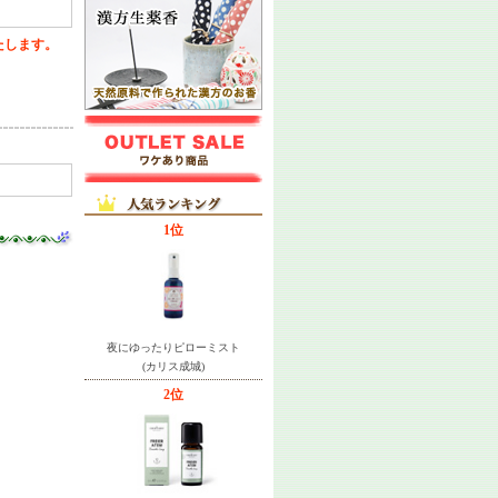
たします。
1位
夜にゆったりピローミスト
(カリス成城)
2位