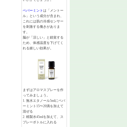
ペパーミント
は「メントー
ル」という成分が含まれ、
これには肌の冷感センサー
を刺激する働きがありま
す。
脳が「涼しい」と錯覚する
ため、体感温度を下げてく
れる嬉しい効果が。
まずはアロマスプレーを作
ってみましょう。
1. 無水エタノール5mlにペパ
ーミント15〜20滴を加えて
混ぜる
2. 精製水45mlを加えて、ス
プレーボトルに入れる