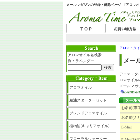
メールマガジンの登録・解除ページ - [アロマ
アロマ・タイ
アロマオイル名検索
メー
例：ラベンダー
アロマ・タ
ロマオイル
メールマガ
アロマオイル
精油スターターセット
お名前(漢字
ブレンドアロマオイル
お名前(ふ
植物油(キャリアオイル)
E-Mail
フローラルウォーター