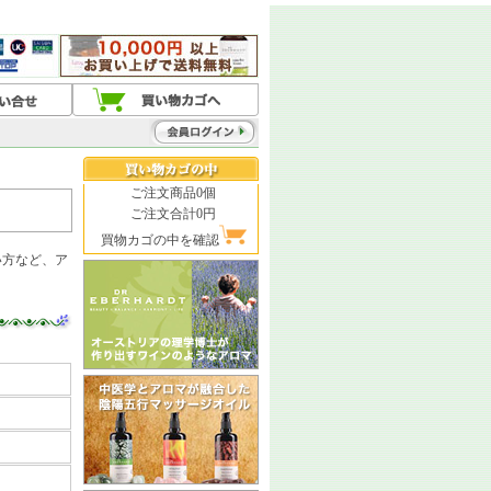
ご注文商品0個
ご注文合計0円
買物カゴの中を確認
い方など、ア