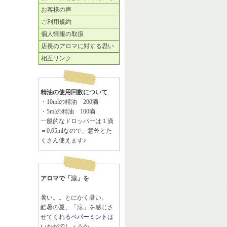
お客様の声
ご利用規約
個人情報の取扱
店長のアロマに対する思い
相互リンク
精油の使用回数について
・10mlの精油 200滴
・5mlの精油 100滴
一般的なドロッパーは１滴
＝0.05mlなので、意外とた
くさん使えます♪
アロマで「涼」を
暑い。。とにかく暑い。
酷暑の夏、「涼」を感じさ
せてくれる
ペパーミント
は
いかがでしょうか。