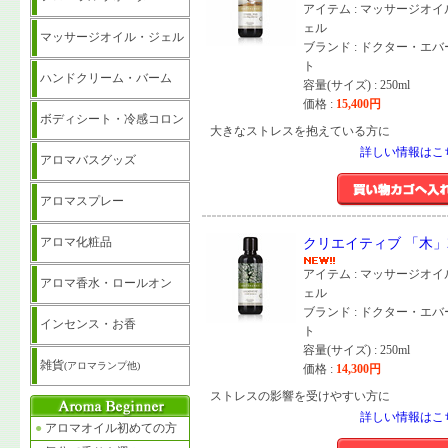
アイテム : マッサージオ
ェル
マッサージオイル・ジェル
ブランド : ドクター・エ
ト
ハンドクリーム・バーム
容量(サイズ) : 250ml
価格 :
15,400
円
ボディシート・冷感コロン
大きなストレスを抱えている方に
詳しい情報はこ
アロマバスグッズ
アロマスプレー
アロマ化粧品
クリエイティブ 「木」2
アイテム : マッサージオ
アロマ香水・ロールオン
ェル
ブランド : ドクター・エ
インセンス・お香
ト
容量(サイズ) : 250ml
雑貨
(アロマランプ他)
価格 :
14,300
円
ストレスの影響を受けやすい方に
詳しい情報はこ
●
アロマオイル初めての方