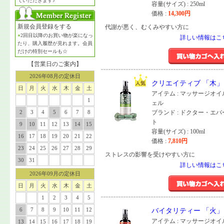
ていただきます♪
容量(サイズ) : 250ml
価格 :
14,300
円
新規会員登録をする
代謝が悪く、むくみやすい方に
●
2回目以降のお買い物が楽になっ
詳しい情報はこ
たり、購入履歴が見れます。会員
だけの特別セールも☆
【営業日のご案内】
2026年08月の定休日
クリエイティブ 「木」1
日
月
火
水
木
金
土
アイテム : マッサージオ
1
ェル
2
3
4
5
6
7
8
ブランド : ドクター・エ
ト
9
10
11
12
13
14
15
容量(サイズ) : 100ml
16
17
18
19
20
21
22
価格 :
7,810
円
23
24
25
26
27
28
29
ストレスの影響を受けやすい方に
30
31
詳しい情報はこ
2026年09月の定休日
日
月
火
水
木
金
土
1
2
3
4
5
6
7
8
9
10
11
12
バイタリティー 「火」1
アイテム : マッサージオ
13
14
15
16
17
18
19