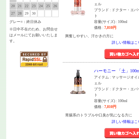
ェル
20
21
22
23
24
25
26
ブランド : ドクター・エ
27
28
29
30
ト
グレー
■
：終日休み
容量(サイズ) : 100ml
価格 :
7,810
円
※日中不在のため、お問合せ
はメールにてお願いいたしま
興奮しやすい、汗かきの方に
す。
詳しい情報はこ
ハーモニー 「土」100m
アイテム : マッサージオ
ェル
ブランド : ドクター・エ
ト
容量(サイズ) : 100ml
価格 :
7,810
円
胃腸系のトラブルや口臭が気になる方に
詳しい情報はこ