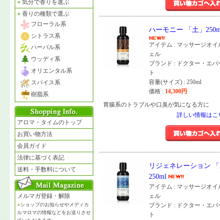
●
気分で香りを選ぶ
●
香りの種類で選ぶ
フローラル系
ハーモニー 「土」250m
シトラス系
アイテム : マッサージオ
ハーバル系
ェル
ウッディ系
ブランド : ドクター・エ
オリエンタル系
ト
容量(サイズ) : 250ml
スパイス系
価格 :
14,300
円
樹脂系
胃腸系のトラブルや口臭が気になる方に
詳しい情報はこ
アロマ・タイムのトップ
お買い物方法
会員ガイド
法律に基づく表記
リジェネレーション 
送料・手数料について
250ml
アイテム : マッサージオ
メルマガ登録・解除
ェル
●
ショップのお知らせやメディカ
ブランド : ドクター・エ
ルマロマの情報などをお送りさせ
ト