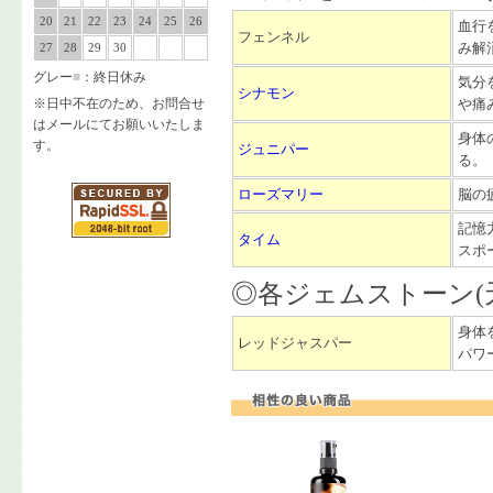
20
21
22
23
24
25
26
血行
フェンネル
み解
27
28
29
30
グレー
■
：終日休み
気分
シナモン
※日中不在のため、お問合せ
や痛
はメールにてお願いいたしま
身体
す。
ジュニパー
る。
ローズマリー
脳の
記憶
タイム
スポ
◎各ジェムストーン(
身体
レッドジャスパー
パワ