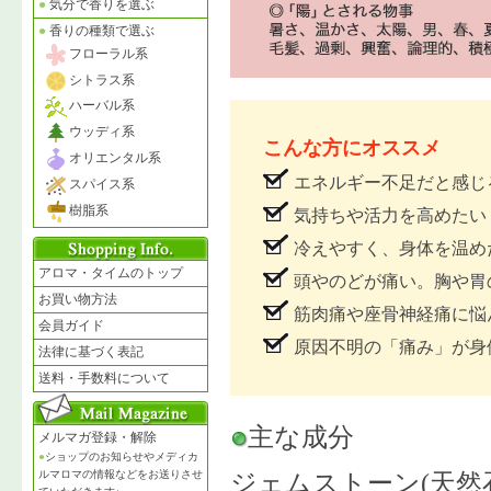
●
気分で香りを選ぶ
●
香りの種類で選ぶ
フローラル系
シトラス系
ハーバル系
ウッディ系
こんな方にオススメ
オリエンタル系
エネルギー不足だと感じ
スパイス系
樹脂系
気持ちや活力を高めたい
冷えやすく、身体を温め
アロマ・タイムのトップ
頭やのどが痛い。胸や胃
お買い物方法
筋肉痛や座骨神経痛に悩
会員ガイド
原因不明の「痛み」が身
法律に基づく表記
送料・手数料について
主な成分
メルマガ登録・解除
●
ショップのお知らせやメディカ
ルマロマの情報などをお送りさせ
ジェムストーン(天然