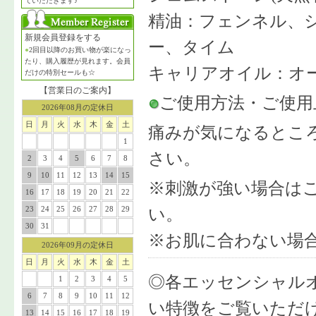
ていただきます♪
精油：フェンネル、
新規会員登録をする
ー、タイム
●
2回目以降のお買い物が楽になっ
たり、購入履歴が見れます。会員
キャリアオイル：オ
だけの特別セールも☆
【営業日のご案内】
ご使用方法・ご使用
2026年08月の定休日
日
月
火
水
木
金
土
痛みが気になるとこ
1
さい。
2
3
4
5
6
7
8
9
10
11
12
13
14
15
※刺激が強い場合は
16
17
18
19
20
21
22
23
24
25
26
27
28
29
い。
30
31
※お肌に合わない場
2026年09月の定休日
日
月
火
水
木
金
土
◎各エッセンシャルオ
1
2
3
4
5
6
7
8
9
10
11
12
い特徴をご覧いただけ
13
14
15
16
17
18
19