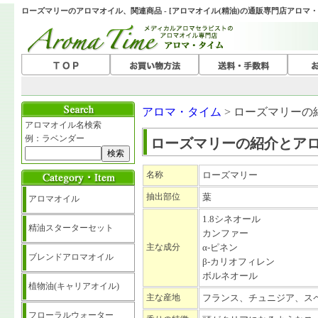
ローズマリーのアロマオイル、関連商品 - [アロマオイル(精油)の通販専門店アロマ・
アロマ・タイム
> ローズマリー
アロマオイル名検索
例：ラベンダー
ローズマリーの紹介とア
名称
ローズマリー
抽出部位
葉
アロマオイル
1.8シネオール
精油スターターセット
カンファー
主な成分
α-ピネン
ブレンドアロマオイル
β-カリオフィレン
ボルネオール
植物油(キャリアオイル)
主な産地
フランス、チュニジア、ス
フローラルウォーター