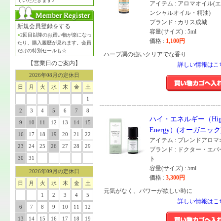
ていただきます♪
アイテム : アロマオイル(
ンシャルオイル・精油)
ブランド : カリス成城
新規会員登録をする
容量(サイズ) : 5ml
●
2回目以降のお買い物が楽になっ
価格 :
1,100
円
たり、購入履歴が見れます。会員
だけの特別セールも☆
ハーブ調の強いクリアでな香り
【営業日のご案内】
詳しい情報はこ
2026年08月の定休日
日
月
火
水
木
金
土
1
2
3
4
5
6
7
8
ハイ・エネルギー（Hig
9
10
11
12
13
14
15
Energy）(オーガニック
16
17
18
19
20
21
22
アイテム : ブレンドアロ
23
24
25
26
27
28
29
ブランド : ドクター・エ
30
31
ト
容量(サイズ) : 5ml
2026年09月の定休日
価格 :
3,300
円
日
月
火
水
木
金
土
元気がなく、パワーが欲しい時に
1
2
3
4
5
詳しい情報はこ
6
7
8
9
10
11
12
13
14
15
16
17
18
19