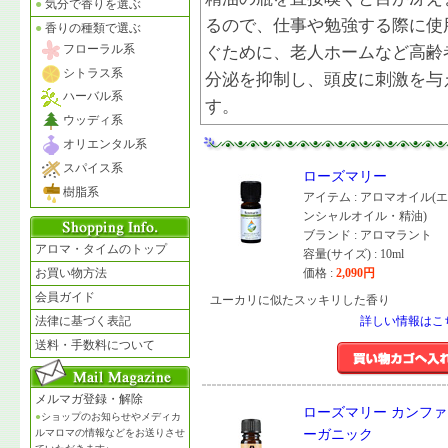
●
気分で香りを選ぶ
るので、仕事や勉強する際に使
●
香りの種類で選ぶ
フローラル系
ぐために、老人ホームなど高齢
シトラス系
分泌を抑制し、頭皮に刺激を与
ハーバル系
す。
ウッディ系
オリエンタル系
スパイス系
ローズマリー
樹脂系
アイテム : アロマオイル(
ンシャルオイル・精油)
ブランド : アロマラント
アロマ・タイムのトップ
容量(サイズ) : 10ml
お買い物方法
価格 :
2,090
円
会員ガイド
ユーカリに似たスッキリした香り
法律に基づく表記
詳しい情報はこ
送料・手数料について
メルマガ登録・解除
ローズマリー カンファ
●
ショップのお知らせやメディカ
ルマロマの情報などをお送りさせ
ーガニック