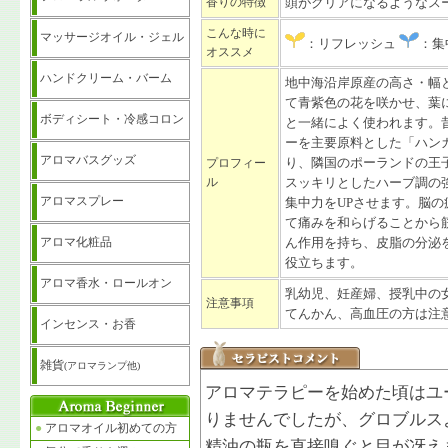
香りの特徴
頭がクリアになるようなス
こんな時に
マッサージオイル・ジェル
：リフレッシュ
：集
オススメ
ハンドクリーム・バーム
地中海沿岸原産の高さ・幅
て青紫色の花を咲かせ、葉
ボディシート・冷感コロン
と一緒によく使われます。
ーを主要原料とした「ハン
アロマバスグッズ
プロフィー
り、隣国のポーランドの王
ル
スッキリとしたハーブ調の
アロマスプレー
集中力をUPさせます。脳
て痛みを和らげることから
アロマ化粧品
ん作用を持ち、皮脂の分泌
役立ちます。
アロマ香水・ロールオン
乳幼児、妊産婦、授乳中の
注意事項
てんかん、高血圧の方は注
インセンス・お香
雑貨
(アロマランプ他)
アロマテラピーを始めた頃はユ
りませんでしたが、グロブルス
●
アロマオイル初めての方
精油の瓶を直接嗅ぐと目が冴え