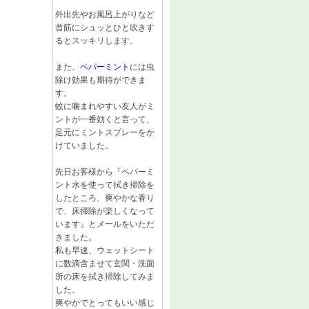
外出先やお風呂上がりなど
首筋にシュッとひと吹きす
るとスッキリします。
また、
ペパーミント
には虫
除け効果も期待ができま
す。
蚊に噛まれやすい友人がミ
ントが一番効くと言って、
足元にミントスプレーをか
けていました。
先日お客様から『ペパーミ
ント水を使って拭き掃除を
したところ、爽やかな香り
で、床掃除が楽しくなって
います』とメールをいただ
きました。
私も早速、ウェットシート
に数滴含ませて玄関・洗面
所の床を拭き掃除してみま
した。
爽やかでとってもいい感じ