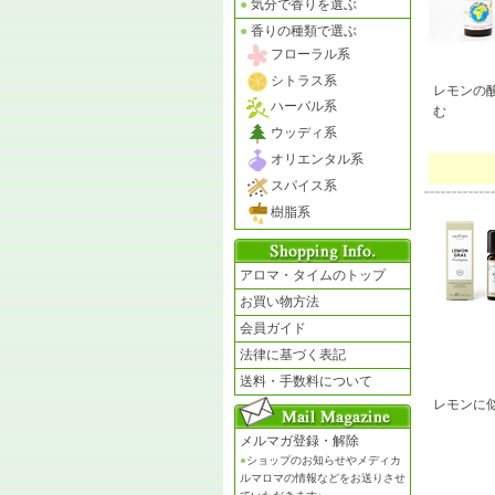
●
気分で香りを選ぶ
●
香りの種類で選ぶ
フローラル系
シトラス系
レモンの
ハーバル系
む
ウッディ系
オリエンタル系
スパイス系
樹脂系
アロマ・タイムのトップ
お買い物方法
会員ガイド
法律に基づく表記
送料・手数料について
レモンに
メルマガ登録・解除
●
ショップのお知らせやメディカ
ルマロマの情報などをお送りさせ