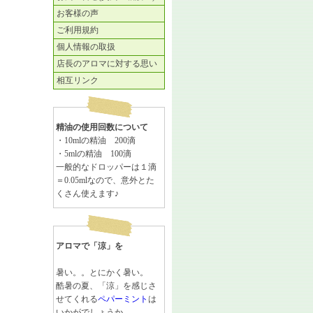
お客様の声
ご利用規約
個人情報の取扱
店長のアロマに対する思い
相互リンク
精油の使用回数について
・10mlの精油 200滴
・5mlの精油 100滴
一般的なドロッパーは１滴
＝0.05mlなので、意外とた
くさん使えます♪
アロマで「涼」を
暑い。。とにかく暑い。
酷暑の夏、「涼」を感じさ
せてくれる
ペパーミント
は
いかがでしょうか。