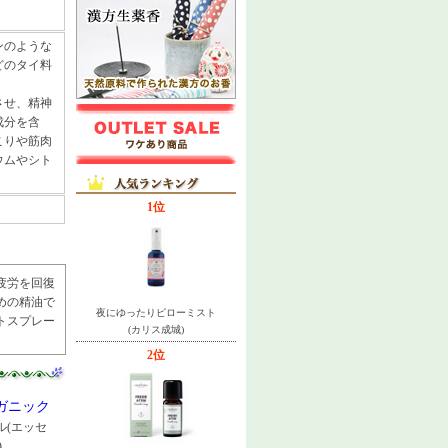
ンのような
どのタイ料
させ、精神
成分を含
こりや筋肉
ウムやシト
1位
疲労を回復
めの精油で
夜にゆったりピローミスト
トスプレー
(カリス成城)
2位
ガニック
ル(エッセ
)