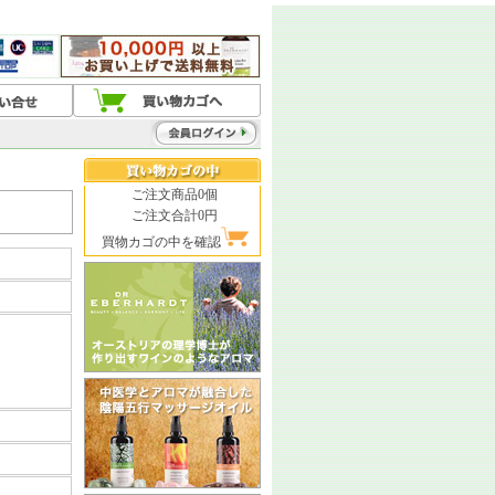
ご注文商品0個
ご注文合計0円
買物カゴの中を確認