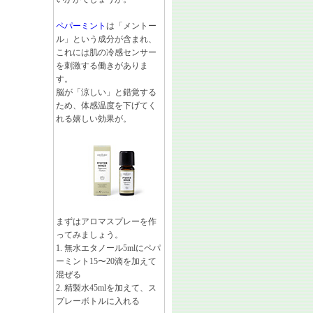
ペパーミント
は「メントー
ル」という成分が含まれ、
これには肌の冷感センサー
を刺激する働きがありま
す。
脳が「涼しい」と錯覚する
ため、体感温度を下げてく
れる嬉しい効果が。
まずはアロマスプレーを作
ってみましょう。
1. 無水エタノール5mlにペパ
ーミント15〜20滴を加えて
混ぜる
2. 精製水45mlを加えて、ス
プレーボトルに入れる