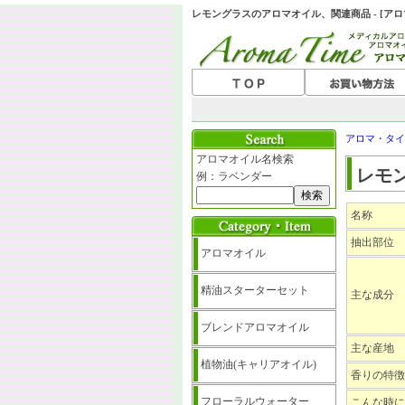
レモングラスのアロマオイル、関連商品 - [ア
アロマ・タイ
アロマオイル名検索
レモ
例：ラベンダー
名称
抽出部位
アロマオイル
精油スターターセット
主な成分
ブレンドアロマオイル
主な産地
植物油(キャリアオイル)
香りの特徴
フローラルウォーター
こんな時に