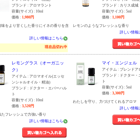
ブランド : アロマラント
ブランド : カリス成城
容量(サイズ) : 10ml
容量(サイズ) : 5ml
価格 :
1,980
円
価格 :
1,100
円
酸味をより甘くした香りにイネの香りを含
レモンのようなフレッシュな香り
詳しい情報
詳しい情報はこちら
現在品切れ中
レモングラス（オーガニッ
マイ・エンジェル
アイテム : ブレンド
ク）
ブランド : ドクター
アイテム : アロマオイル(エッセ
ト
ンシャルオイル・精油)
容量(サイズ) : 5ml
ブランド : ドクター・エバーハル
価格 :
3,300
円
ト
容量(サイズ) : 10ml
わたしを守り、力づけてくれるアロマ
価格 :
3,520
円
詳しい情報
似たフレッシュで力強い香り
詳しい情報はこちら