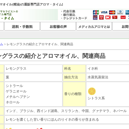
ロマオイル(精油)の通販専門店アロマ・タイム]
ム
> レモングラスの紹介とアロマオイル、関連商品
ングラスの紹介とアロマオイル、関連商品
レモングラス
科名
イネ科
葉
抽出方法
水蒸気蒸留法
シトラール
ゲラニオール
香りの種類
メチルヘプテン
シトラス系
ネロール
インド、ブラジル、西インド諸島、スリランカ、中国、グァテマラ、ネパール
レモンを濃くした甘い香りにほんのりイネの香りが含まれる