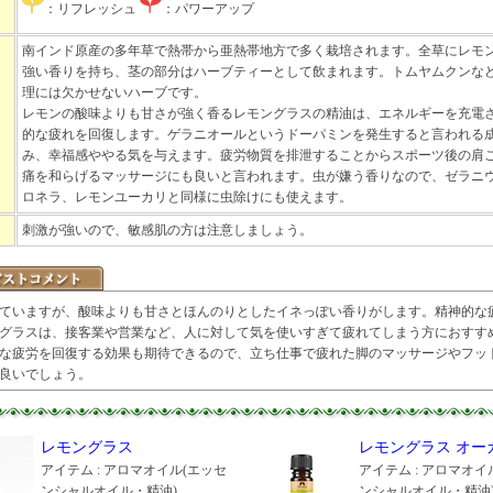
：リフレッシュ
：パワーアップ
南インド原産の多年草で熱帯から亜熱帯地方で多く栽培されます。全草にレモ
強い香りを持ち、茎の部分はハーブティーとして飲まれます。トムヤムクンな
理には欠かせないハーブです。
レモンの酸味よりも甘さが強く香るレモングラスの精油は、エネルギーを充電
的な疲れを回復します。ゲラニオールというドーパミンを発生すると言われる
み、幸福感ややる気を与えます。疲労物質を排泄することからスポーツ後の肩
痛を和らげるマッサージにも良いと言われます。虫が嫌う香りなので、ゼラニ
ロネラ、レモンユーカリと同様に虫除けにも使えます。
刺激が強いので、敏感肌の方は注意しましょう。
ていますが、酸味よりも甘さとほんのりとしたイネっぽい香りがします。精神的な
グラスは、接客業や営業など、人に対して気を使いすぎて疲れてしまう方におすす
な疲労を回復する効果も期待できるので、立ち仕事で疲れた脚のマッサージやフッ
良いでしょう。
レモングラス
レモングラス オー
アイテム : アロマオイル(エッセ
アイテム : アロマオイ
ンシャルオイル・精油)
ンシャルオイル・精油