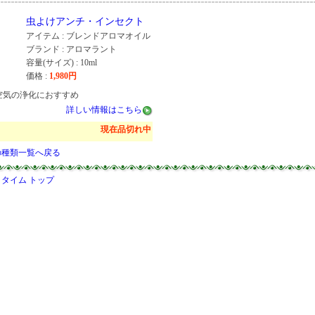
虫よけアンチ・インセクト
アイテム : ブレンドアロマオイル
ブランド : アロマラント
容量(サイズ) : 10ml
価格 :
1,980
円
空気の浄化におすすめ
詳しい情報はこちら
現在品切れ中
の種類一覧へ戻る
タイム トップ