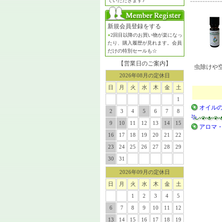
ていただきます♪
新規会員登録をする
●
2回目以降のお買い物が楽になっ
たり、購入履歴が見れます。会員
だけの特別セールも☆
【営業日のご案内】
虫除けや
2026年08月の定休日
日
月
火
水
木
金
土
1
オイル
2
3
4
5
6
7
8
9
10
11
12
13
14
15
アロマ・
16
17
18
19
20
21
22
23
24
25
26
27
28
29
30
31
2026年09月の定休日
日
月
火
水
木
金
土
1
2
3
4
5
6
7
8
9
10
11
12
13
14
15
16
17
18
19