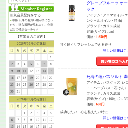
ていただきます♪
グレープフルーツ オ
ック
新規会員登録をする
アイテム : アロマオイル(
●
2回目以降のお買い物が楽になっ
ンシャルオイル・精油)
たり、購入履歴が見れます。会員
ブランド : カリス成城
だけの特別セールも☆
容量(サイズ) : 5ml
【営業日のご案内】
価格 :
1,650
円
2026年08月の定休日
甘く鋭くリフレッシュできる香り
日
月
火
水
木
金
土
詳しい情報はこ
1
2
3
4
5
6
7
8
9
10
11
12
13
14
15
死海の塩バスソルト 満
16
17
18
19
20
21
22
アイテム : バスグッズ（
23
24
25
26
27
28
29
ト・ハーブバス・石けん）
30
31
ブランド : カリス成城
容量(サイズ) : 100g（2～
2026年09月の定休日
価格 :
660
円
日
月
火
水
木
金
土
成功したい、心を整えたい時に
1
2
3
4
5
詳しい情報はこ
6
7
8
9
10
11
12
13
14
15
16
17
18
19