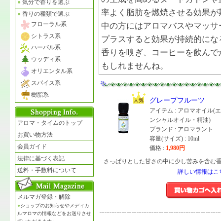
●
気分で香りを選ぶ
率よく脂肪を燃焼させる効果が
●
香りの種類で選ぶ
フローラル系
中の方にはアロマバスやマッサ
シトラス系
プラスすると効果が持続的にな
ハーバル系
香りを嗅ぎ、コーヒーを飲んで
ウッディ系
もしれませんね。
オリエンタル系
スパイス系
樹脂系
グレープフルーツ
アイテム : アロマオイル(
ンシャルオイル・精油)
アロマ・タイムのトップ
ブランド : アロマラント
お買い物方法
容量(サイズ) : 10ml
会員ガイド
価格 :
1,980
円
法律に基づく表記
さっぱりとした甘さの中に少し苦みを含む
送料・手数料について
詳しい情報はこ
メルマガ登録・解除
●
ショップのお知らせやメディカ
ルマロマの情報などをお送りさせ