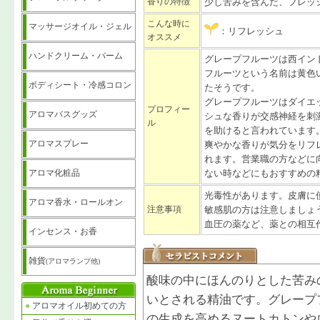
香りの特徴
少し苦みを含んだ、フレッ
こんな時に
マッサージオイル・ジェル
：リフレッシュ
オススメ
ハンドクリーム・バーム
グレープフルーツは西イン
フルーツという名前は黄色
ボディシート・冷感コロン
たそうです。
グレープフルーツはダイエ
プロフィー
アロマバスグッズ
シュな香りが交感神経を刺
ル
を助けると言われています
アロマスプレー
爽やかな香りが気分をリフ
れます。営業職の方などに
アロマ化粧品
ない時などにもおすすめの
光毒性があります。皮膚に
アロマ香水・ロールオン
注意事項
敏感肌の方は注意しましょ
血圧の薬など、薬との相互
インセンス・お香
雑貨
(アロマランプ他)
酸味の中にほんのりとした苦み
いとされる精油です。グレープ
●
アロマオイル初めての方
の生成を高めるヌートカトンや