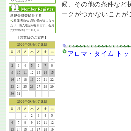
ていただきます♪
候、その他の条件など採
ークがつかないことが
新規会員登録をする
●
2回目以降のお買い物が楽になっ
たり、購入履歴が見れます。会員
だけの特別セールも☆
【営業日のご案内】
2026年08月の定休日
日
月
火
水
木
金
土
アロマ・タイム トッ
1
2
3
4
5
6
7
8
9
10
11
12
13
14
15
16
17
18
19
20
21
22
23
24
25
26
27
28
29
30
31
2026年09月の定休日
日
月
火
水
木
金
土
1
2
3
4
5
6
7
8
9
10
11
12
13
14
15
16
17
18
19