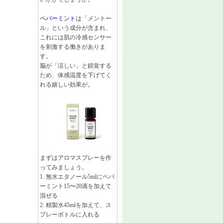
ペパーミント
は「メントー
ル」という成分が含まれ、
これには肌の冷感センサー
を刺激する働きがありま
す。
脳が「涼しい」と錯覚する
ため、体感温度を下げてく
れる嬉しい効果が。
まずはアロマスプレーを作
ってみましょう。
1. 無水エタノール5mlにペパ
ーミント15〜20滴を加えて
混ぜる
2. 精製水45mlを加えて、ス
プレーボトルに入れる