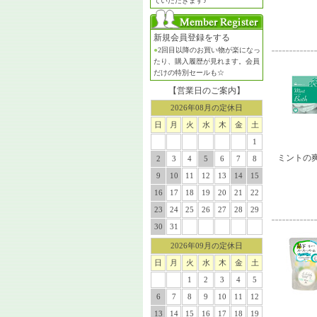
ていただきます♪
新規会員登録をする
●
2回目以降のお買い物が楽になっ
たり、購入履歴が見れます。会員
だけの特別セールも☆
【営業日のご案内】
2026年08月の定休日
日
月
火
水
木
金
土
1
ミントの
2
3
4
5
6
7
8
9
10
11
12
13
14
15
16
17
18
19
20
21
22
23
24
25
26
27
28
29
30
31
2026年09月の定休日
日
月
火
水
木
金
土
1
2
3
4
5
6
7
8
9
10
11
12
13
14
15
16
17
18
19