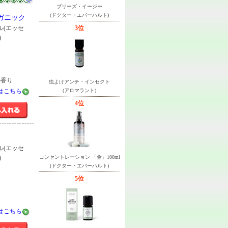
ブリーズ・イージー
(ドクター・エバーハルト)
ガニック
ル(エッセ
3位
)
の香り
虫よけアンチ・インセクト
はこちら
(アロマラント)
4位
ル(エッセ
)
コンセントレーション 「金」100ml
(ドクター・エバーハルト)
5位
はこちら