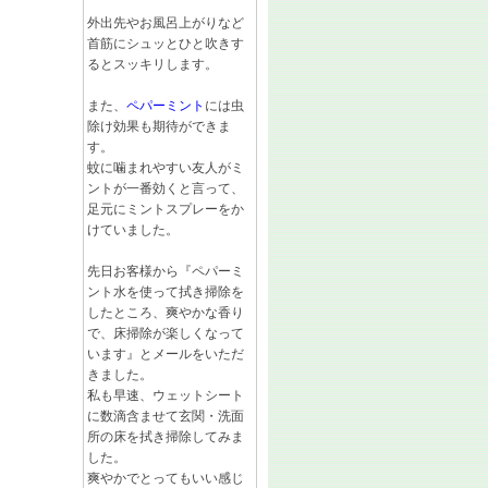
外出先やお風呂上がりなど
首筋にシュッとひと吹きす
るとスッキリします。
また、
ペパーミント
には虫
除け効果も期待ができま
す。
蚊に噛まれやすい友人がミ
ントが一番効くと言って、
足元にミントスプレーをか
けていました。
先日お客様から『ペパーミ
ント水を使って拭き掃除を
したところ、爽やかな香り
で、床掃除が楽しくなって
います』とメールをいただ
きました。
私も早速、ウェットシート
に数滴含ませて玄関・洗面
所の床を拭き掃除してみま
した。
爽やかでとってもいい感じ