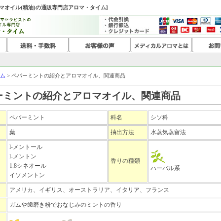
ロマオイル(精油)の通販専門店アロマ・タイム]
ム
> ペパーミントの紹介とアロマオイル、関連商品
ーミントの紹介とアロマオイル、関連商品
ペパーミント
科名
シソ科
葉
抽出方法
水蒸気蒸留法
l-メントール
l-メントン
香りの種類
1.8シネオール
ハーバル系
イソメントン
アメリカ、イギリス、オーストラリア、イタリア、フランス
ガムや歯磨き粉でおなじみのミントの香り