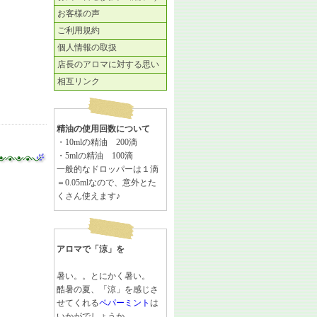
お客様の声
ご利用規約
個人情報の取扱
店長のアロマに対する思い
相互リンク
精油の使用回数について
・10mlの精油 200滴
・5mlの精油 100滴
一般的なドロッパーは１滴
＝0.05mlなので、意外とた
くさん使えます♪
アロマで「涼」を
暑い。。とにかく暑い。
酷暑の夏、「涼」を感じさ
せてくれる
ペパーミント
は
いかがでしょうか。