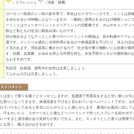
：リフレッシュ
：消臭・除菌
ヨーロッパ原産のシソ科の多年草で、和名はセイヨウハッカです。ミントは原
を合わせると1000種にもなりっますが、一般的に使用されるのは10種類くらい
ーミントはウォーターミントとスペアミントの交配種です。ガムやキャンディ
粉など私たちの生活に馴染み深いものです。
目が覚めるようなスッとした香りのペパーミントの精油は、気分転換やリフレ
適です。メントール成分に冷却作用があるので体感温度を下げたり、冷えのぼ
と言われます。消化器系に働きかけるので、吐き気や乗り物酔いにも効果が期
す。抗菌、抗真菌、かゆみを抑える作用を持ち、水虫予防やニキビや脂性肌の
もおすすめです。
乳幼児、妊産婦、授乳中の女性は注意しましょう。
てんかんの方は注意しましょう。
トは近くで香りを嗅ぐとスッキリしますが、低濃度で芳香浴をすると甘い香りが引
な香りになってきます。体感温度を下げると言われているペパーミントですが、お風
ロマバスをしてみると本当にひんやりとした感じがします。夏場のお風呂に試して
、汗をかいたり、スポーツをした後などペパーミントで作ったスプレーを顔やボデ
レーすると清涼感があり気持ちが良いですよ。また、スッキリとした香りは禁煙で
にも良く、吸入法がおすすめです。