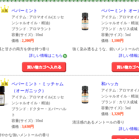
ペパーミント
ペパーミント オー
アイテム : アロマオイル(エッセ
アイテム : アロマオイ
ンシャルオイル・精油)
ンシャルオイル・精油
ブランド : アロマラント
ブランド : カリス成城
容量(サイズ) : 10ml
容量(サイズ) : 5ml
価格 :
2,200
円
価格 :
1,100
円
感と甘さの両方を併せ持つ香り
強く染み透るような、鋭いメントール
詳しい情報はこちら
詳しい情報
ペパーミント・ミッチャム
和ハッカ
アイテム : アロマオイ
（オーガニック）
ンシャルオイル・精油
アイテム : アロマオイル(エッセ
ブランド : カリス成城
ンシャルオイル・精油)
容量(サイズ) : 5ml
ブランド : ドクター・エバーハル
価格 :
1,320
円
ト
容量(サイズ) : 10ml
清涼感のあるメントールの香り
価格 :
3,630
円
詳しい情報
爽やかな強いメントールの香り