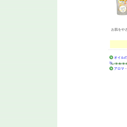
お肌をや
オイル
アロマ・