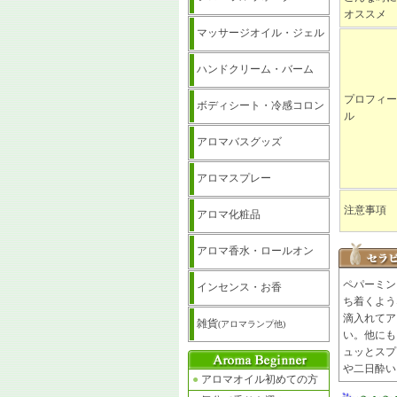
オススメ
マッサージオイル・ジェル
ハンドクリーム・バーム
プロフィー
ボディシート・冷感コロン
ル
アロマバスグッズ
アロマスプレー
注意事項
アロマ化粧品
アロマ香水・ロールオン
ペパーミン
インセンス・お香
ち着くよう
滴入れてア
雑貨
(アロマランプ他)
い。他にも
ュッとスプ
や二日酔い
●
アロマオイル初めての方