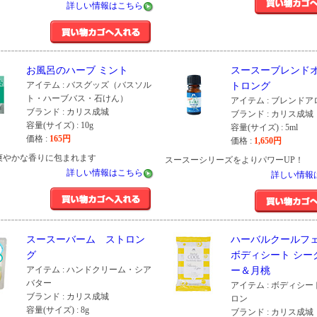
詳しい情報はこちら
お風呂のハーブ ミント
スースーブレンドオ
アイテム : バスグッズ（バスソル
トロング
ト・ハーブバス・石けん）
アイテム : ブレンド
ブランド : カリス成城
ブランド : カリス成城
容量(サイズ) : 10g
容量(サイズ) : 5ml
価格 :
165
円
価格 :
1,650
円
爽やかな香りに包まれます
スースーシリーズをよりパワーUP！
詳しい情報はこちら
詳しい情報
スースーバーム ストロン
ハーバルクールフ
グ
ボディシート シー
アイテム : ハンドクリーム・シア
ー＆月桃
バター
アイテム : ボディシ
ブランド : カリス成城
ロン
容量(サイズ) : 8g
ブランド : カリス成城