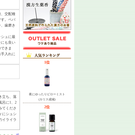
種、交配種
です。ペパ
ー、歯磨き
ッシュに最
せにも良い
待できま
お手入れに
1位
夜にゆったりピローミスト
き立ち、落
(カリス成城)
呂に1、2
2位
みてくださ
ィにシュシ
のイライラ