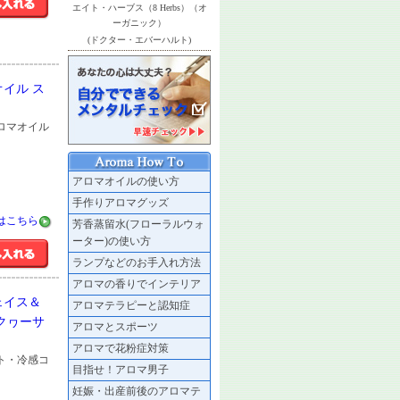
エイト・ハーブス（8 Herbs）（オ
ーガニック）
(ドクター・エバーハルト)
イル ス
アロマオイル
アロマオイルの使い方
手作りアロマグッズ
はこちら
芳香蒸留水(フローラルウォ
ーター)の使い方
ランプなどのお手入れ方法
アロマの香りでインテリア
ェイス＆
アロマテラピーと認知症
クヮーサ
アロマとスポーツ
アロマで花粉症対策
ート・冷感コ
目指せ！アロマ男子
妊娠・出産前後のアロマテ