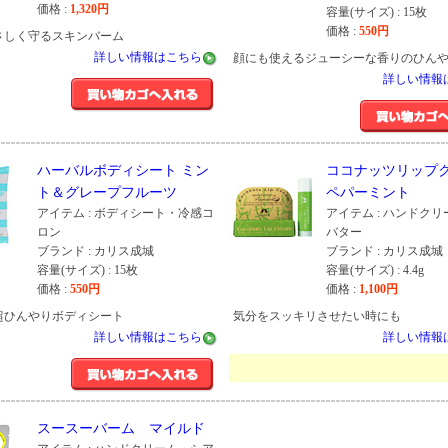
価格 :
1,320
円
容量(サイズ) : 15枚
価格 :
550
円
さしく守るスキンバーム
詳しい情報はこちら
顔にも使えるジューシーな香りのひん
詳しい情報
ハーバルボディシート ミン
ココナッツリップ
ト＆グレープフルーツ
ペパーミント
アイテム : ボディシート・冷感コ
アイテム : ハンドク
ロン
バター
ブランド : カリス成城
ブランド : カリス成城
容量(サイズ) : 15枚
容量(サイズ) : 4.4g
価格 :
550
円
価格 :
1,100
円
超ひんやりボディシート
気分をスッキリさせたい時にも
詳しい情報はこちら
詳しい情報
スースーバーム マイルド