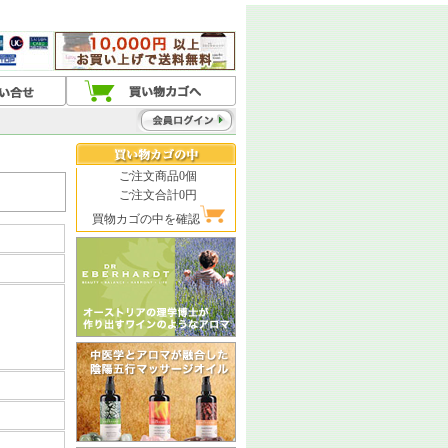
ご注文商品0個
ご注文合計0円
買物カゴの中を確認