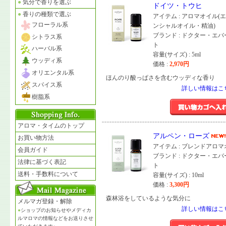
●
気分で香りを選ぶ
ドイツ・トウヒ
●
香りの種類で選ぶ
アイテム : アロマオイル(
フローラル系
ンシャルオイル・精油)
ブランド : ドクター・エ
シトラス系
ト
ハーバル系
容量(サイズ) : 5ml
ウッディ系
価格 :
2,970
円
オリエンタル系
ほんのり酸っぱさを含むウッディな香り
スパイス系
詳しい情報はこ
樹脂系
アロマ・タイムのトップ
アルペン・ローズ
お買い物方法
アイテム : ブレンドアロ
会員ガイド
ブランド : ドクター・エ
法律に基づく表記
ト
送料・手数料について
容量(サイズ) : 10ml
価格 :
3,300
円
森林浴をしているような気分に
メルマガ登録・解除
詳しい情報はこ
●
ショップのお知らせやメディカ
ルマロマの情報などをお送りさせ