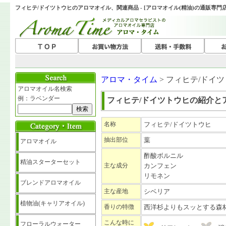
フィヒテ/ドイツトウヒのアロマオイル、関連商品 - [アロマオイル(精油)の通販専門
アロマ・タイム
> フィヒテ/ドイ
アロマオイル名検索
例：ラベンダー
フィヒテ/ドイツトウヒの紹介と
名称
フィヒテ/ドイツトウヒ
抽出部位
葉
アロマオイル
酢酸ボルニル
精油スターターセット
主な成分
カンフェン
リモネン
ブレンドアロマオイル
主な産地
シベリア
植物油(キャリアオイル)
香りの特徴
西洋杉よりもスッとする森
こんな時に
フローラルウォーター