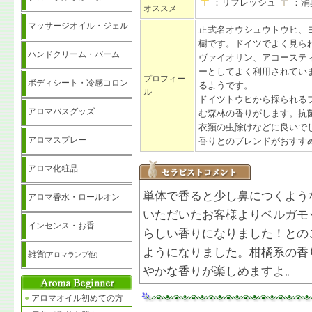
：リフレッシュ
：消
オススメ
マッサージオイル・ジェル
正式名オウシュウトウヒ、
樹です。ドイツでよく見ら
ハンドクリーム・バーム
ヴァイオリン、アコーステ
ーとしてよく利用されてい
プロフィー
ボディシート・冷感コロン
るようです。
ル
ドイツトウヒから採られる
アロマバスグッズ
む森林の香りがします。抗
衣類の虫除けなどに良いで
アロマスプレー
香りとのブレンドがおすす
アロマ化粧品
単体で香ると少し鼻につくよう
アロマ香水・ロールオン
いただいたお客様よりベルガモ
インセンス・お香
らしい香りになりました！との
ようになりました。柑橘系の香
雑貨
(アロマランプ他)
やかな香りが楽しめますよ。
●
アロマオイル初めての方