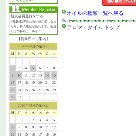
ていただきます♪
オイルの種類一覧へ戻る
新規会員登録をする
●
2回目以降のお買い物が楽になっ
たり、購入履歴が見れます。会員
アロマ・タイム トップ
だけの特別セールも☆
【営業日のご案内】
2026年08月の定休日
日
月
火
水
木
金
土
1
2
3
4
5
6
7
8
9
10
11
12
13
14
15
16
17
18
19
20
21
22
23
24
25
26
27
28
29
30
31
2026年09月の定休日
日
月
火
水
木
金
土
1
2
3
4
5
6
7
8
9
10
11
12
13
14
15
16
17
18
19