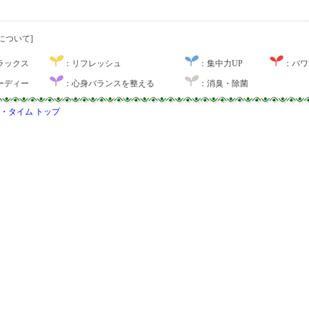
について]
ラックス
：リフレッシュ
：集中力UP
：パワ
ーディー
：心身バランスを整える
：消臭・除菌
・タイム トップ