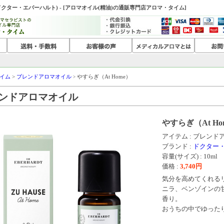
ドクター・エバーハルト) - [アロマオイル(精油)の通販専門店アロマ・タイム]
イム
>
ブレンドアロマオイル
やすらぎ（At Home）
>
ンドアロマオイル
やすらぎ（At Ho
アイテム : ブレン
ブランド :
ドクター
容量(サイズ) : 10ml
価格 :
3,740
円
気分を高めてくれる
ニラ、ベンゾインの
香り。
おうちの中でゆった