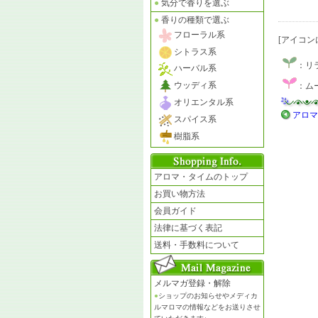
●
気分で香りを選ぶ
●
香りの種類で選ぶ
フローラル系
[アイコン
シトラス系
：リ
ハーバル系
ウッディ系
：ム
オリエンタル系
アロマ
スパイス系
樹脂系
アロマ・タイムのトップ
お買い物方法
会員ガイド
法律に基づく表記
送料・手数料について
メルマガ登録・解除
●
ショップのお知らせやメディカ
ルマロマの情報などをお送りさせ