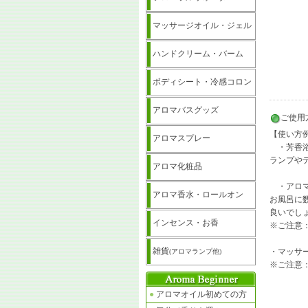
マッサージオイル・ジェル
ハンドクリーム・バーム
ボディシート・冷感コロン
アロマバスグッズ
ご使用
【使い方
アロマスプレー
・芳香
ランプや
アロマ化粧品
・アロマ
アロマ香水・ロールオン
お風呂に
良いでし
インセンス・お香
※ご注意
雑貨
・マッサ
(アロマランプ他)
※ご注意
●
アロマオイル初めての方