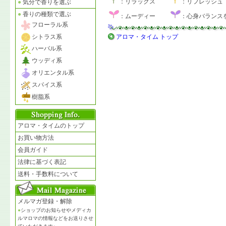
：リラックス
：リフレッシュ
●
気分で香りを選ぶ
●
香りの種類で選ぶ
：ムーディー
：心身バランス
フローラル系
シトラス系
アロマ・タイム トップ
ハーバル系
ウッディ系
オリエンタル系
スパイス系
樹脂系
アロマ・タイムのトップ
お買い物方法
会員ガイド
法律に基づく表記
送料・手数料について
メルマガ登録・解除
●
ショップのお知らせやメディカ
ルマロマの情報などをお送りさせ