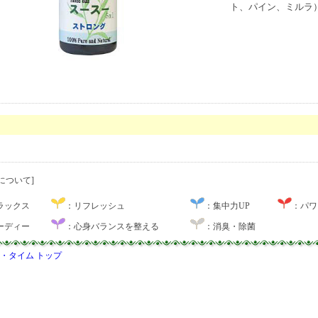
ト、パイン、ミルラ
について]
ラックス
：リフレッシュ
：集中力UP
：パワ
ーディー
：心身バランスを整える
：消臭・除菌
・タイム トップ