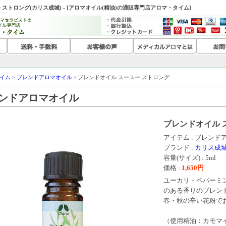
ストロング(カリス成城) - [アロマオイル(精油)の通販専門店アロマ・タイム]
イム
>
ブレンドアロマオイル
ブレンドオイル スースー ストロング
>
ンドアロマオイル
ブレンドオイル 
アイテム : ブレン
ブランド :
カリス成
容量(サイズ) : 5ml
価格 :
1,650
円
ユーカリ・ペパーミ
のある香りのブレン
春・秋の辛い花粉で
（使用精油：カモマ