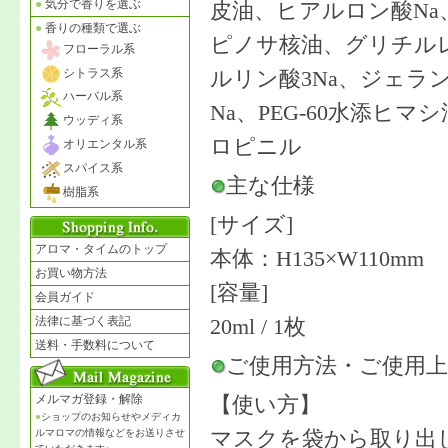
●
気分で香りを選ぶ
皮油、ヒアルロン酸N
●
香りの種類で選ぶ
ピノサ核油、グリチル
フローラル系
シトラス系
ルリン酸3Na、ジェ
ハーバル系
Na、PEG-60水添ヒ
ウッディ系
ロピニル
オリエンタル系
スパイス系
主な仕様
樹脂系
[サイズ]
アロマ・タイムのトップ
本体：H135×W110mm
お買い物方法
[容量]
会員ガイド
法律に基づく表記
20ml / 1枚
送料・手数料について
ご使用方法・ご使用
メルマガ登録・解除
【使い方】
●
ショップのお知らせやメディカ
ルマロマの情報などをお送りさせ
マスクを袋から取り出