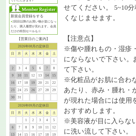
ていただきます♪
せてください。 5~1
新規会員登録をする
くなじませます。
●
2回目以降のお買い物が楽になっ
たり、購入履歴が見れます。会員
だけの特別セールも☆
【注意点】
【営業日のご案内】
2026年08月の定休日
※傷や腫れもの・湿疹
日
月
火
水
木
金
土
にならないで下さい。
1
て下さい。
2
3
4
5
6
7
8
9
10
11
12
13
14
15
※化粧品がお肌に合わ
16
17
18
19
20
21
22
あたり、赤み・腫れ・か
23
24
25
26
27
28
29
30
31
が現れた場合には使用
2026年09月の定休日
おすすめします。
日
月
火
水
木
金
土
※美容液が目に入らな
1
2
3
4
5
6
7
8
9
10
11
12
に洗い流して下さい。
13
14
15
16
17
18
19