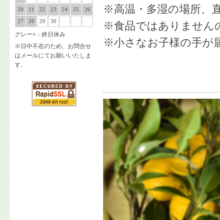
※高温・多湿の場所、
20
21
22
23
24
25
26
27
28
29
30
※食品ではありません
グレー
■
：終日休み
※小さなお子様の手が
※日中不在のため、お問合せ
はメールにてお願いいたしま
す。